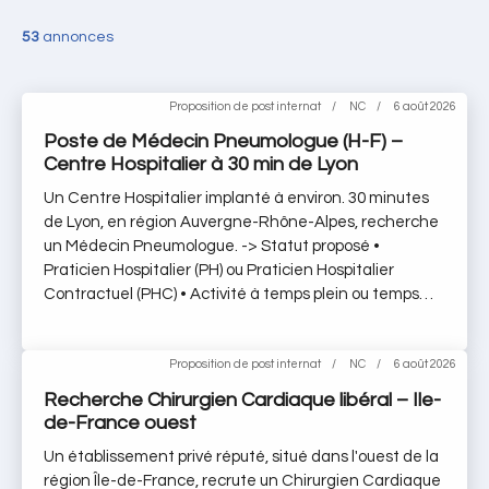
53
annonces
Proposition de post internat
NC
6 août 2026
Poste de Médecin Pneumologue (H-F) –
Centre Hospitalier à 30 min de Lyon
Un Centre Hospitalier implanté à environ. 30 minutes
de Lyon, en région Auvergne-Rhône-Alpes, recherche
un Médecin Pneumologue. -> Statut proposé •
Praticien Hospitalier (PH) ou Praticien Hospitalier
Contractuel (PHC) • Activité à temps plein ou temps
partiel -> Profil recherché • Médecin titulaire du DES
de pneumologie ou équivalence • Inscrit(e) ou
rapidement inscriptible au Conseil de l’Ordre des
Proposition de post internat
NC
6 août 2026
Médecins en France -> Activité proposée • Pathologies
Recherche Chirurgien Cardiaque libéral – Ile-
prises en charge : insuffisance respiratoire chronique
de-France ouest
(BPCO), emphysème, asthme, cancer bronchique
Un établissement privé réputé, situé dans l'ouest de la
(diagnostic et bilan d’extension), pneumopathies
région Île-de-France, recrute un Chirurgien Cardiaque
infectieuses, soins palliatifs • Techniques et examens