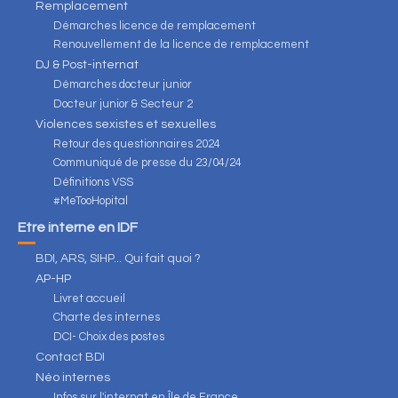
Remplacement
Démarches licence de remplacement
Renouvellement de la licence de remplacement
DJ & Post-internat
Démarches docteur junior
Docteur junior & Secteur 2
Violences sexistes et sexuelles
Retour des questionnaires 2024
Communiqué de presse du 23/04/24
Définitions VSS
#MeTooHopital
Être interne en IDF
BDI, ARS, SIHP... Qui fait quoi ?
AP-HP
Livret accueil
Charte des internes
DCI- Choix des postes
Contact BDI
Néo internes
Infos sur l'internat en Île de France