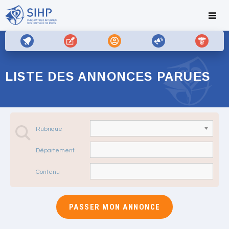
LISTE DES ANNONCES PARUES
Rubrique
Département
Contenu
PASSER MON ANNONCE