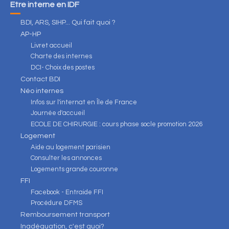
Être interne en IDF
BDI, ARS, SIHP... Qui fait quoi ?
AP-HP
Livret accueil
Charte des internes
DCI- Choix des postes
Contact BDI
Néo internes
Infos sur l'internat en Île de France
Journée d'accueil
ECOLE DE CHIRURGIE : cours phase socle promotion 2026
Logement
Aide au logement parisien
Consulter les annonces
Logements grande couronne
FFI
Facebook - Entraide FFI
Procédure DFMS
Remboursement transport
Inadéquation, c'est quoi?