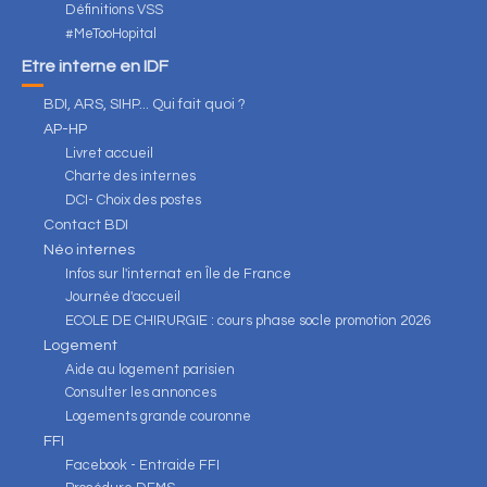
Définitions VSS
#MeTooHopital
Être interne en IDF
BDI, ARS, SIHP... Qui fait quoi ?
AP-HP
Livret accueil
Charte des internes
DCI- Choix des postes
Contact BDI
Néo internes
Infos sur l'internat en Île de France
Journée d'accueil
ECOLE DE CHIRURGIE : cours phase socle promotion 2026
Logement
Aide au logement parisien
Consulter les annonces
Logements grande couronne
FFI
Facebook - Entraide FFI