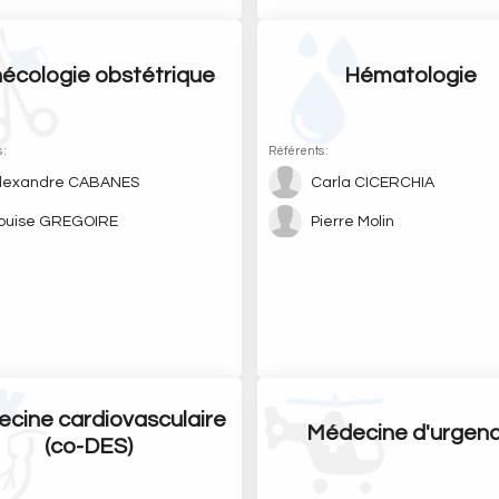
écologie obstétrique
Hématologie
 :
Référents :
lexandre CABANES
Carla CICERCHIA
ouise GREGOIRE
Pierre Molin
cine cardiovasculaire
Médecine d'urgen
(co-DES)