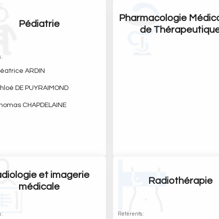
Pharmacologie Médica
Pédiatrie
de Thérapeutiqu
 :
éatrice ARDIN
hloé DE PUYRAIMOND
homas CHAPDELAINE
diologie et imagerie
Radiothérapie
médicale
 :
Référents :