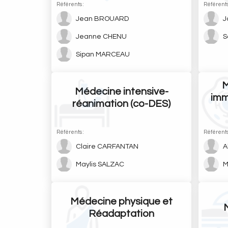
Référents :
Référents
Jean BROUARD
J
Jeanne CHENU
S
Sipan MARCEAU
M
Médecine intensive-
imm
réanimation (co-DES)
Référents :
Référents
Claire CARFANTAN
A
Maylis SALZAC
M
Médecine physique et
Réadaptation