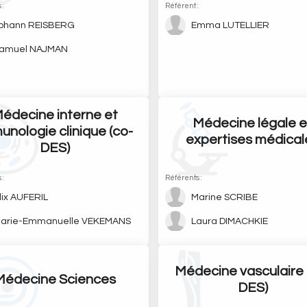
 :
Référent :
ohann REISBERG
Emma LUTELLIER
amuel NAJMAN
édecine interne et
Médecine légale e
unologie clinique (co-
expertises médical
DES)
 :
Référents :
lix AUFERIL
Marine SCRIBE
arie-Emmanuelle VEKEMANS
Laura DIMACHKIE
Médecine vasculaire 
Médecine Sciences
DES)