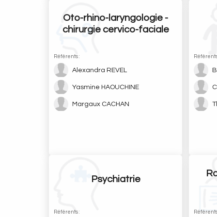
Oto-rhino-laryngologie -
chirurgie cervico-faciale
Référents :
Référents
Alexandra REVEL
B
Yasmine HAOUCHINE
C
Margaux CACHAN
T
Ra
Psychiatrie
Référents :
Référents