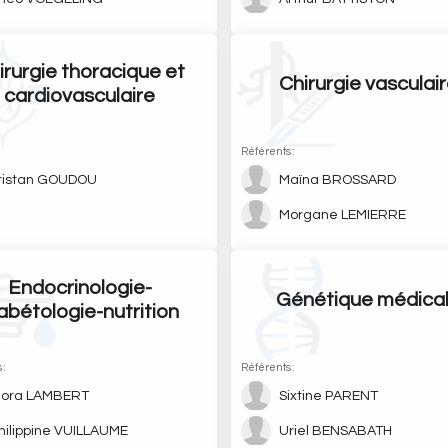
irurgie thoracique et
Chirurgie vasculai
cardiovasculaire
:
Référents :
ristan GOUDOU
Maïna BROSSARD
Morgane LEMIERRE
Endocrinologie-
Génétique médica
abétologie-nutrition
 :
Référents :
lora LAMBERT
Sixtine PARENT
hilippine VUILLAUME
Uriel BENSABATH