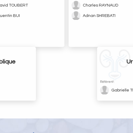
avid TOUBERT
Charles RAYNAUD
uentin BUI
Adnan SHREBATI
blique
Ur
Référent :
Gabrielle 