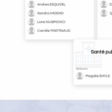
Andres ESQUIVEL
D
Sandra HADDAD
Q
Liore NUSIMOVICI
Camille MARTINAUD
Santé pu
Référent :
Magalie BAYLE