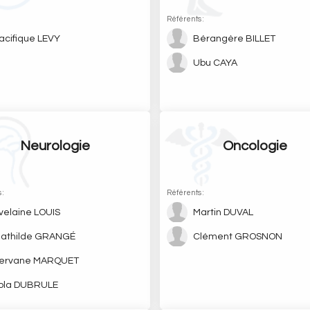
:
Référents :
acifique LEVY
Bérangère BILLET
Ubu CAYA
Neurologie
Oncologie
 :
Référents :
velaine LOUIS
Martin DUVAL
athilde GRANGÉ
Clément GROSNON
ervane MARQUET
ola DUBRULE