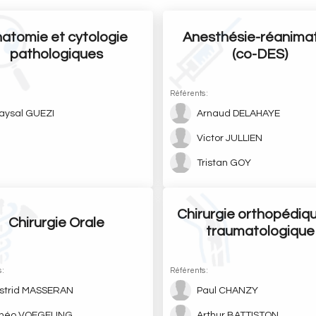
atomie et cytologie
Anesthésie-réanima
pathologiques
(co-DES)
:
Référents :
aysal GUEZI
Arnaud DELAHAYE
Victor JULLIEN
Tristan GOY
Chirurgie orthopédiq
Chirurgie Orale
traumatologique
 :
Référents :
strid MASSERAN
Paul CHANZY
héo VOEGELING
Arthur BATTISTON