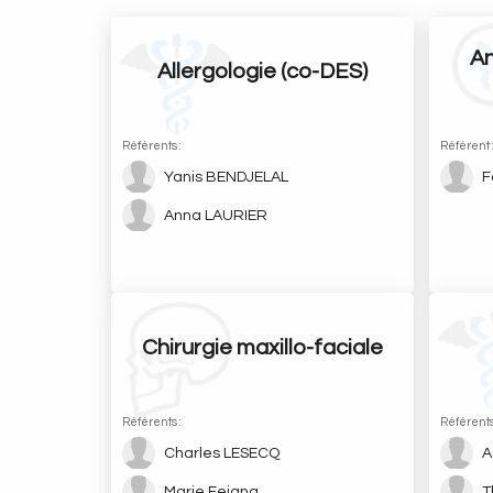
An
Allergologie (co-DES)
Référents :
Référent 
Yanis BENDJELAL
F
Anna LAURIER
Chirurgie maxillo-faciale
Référents :
Référents
Charles LESECQ
A
Marie Feigna
T