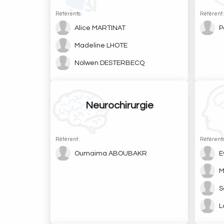
Référents :
Référent 
Alice MARTINAT
P
Madeline LHOTE
Nolwen DESTERBECQ
Neurochirurgie
Référent :
Référents
Oumaima ABOUBAKR
E
M
S
L