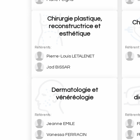
Chirurgie plastique,
Ch
reconstructrice et
esthétique
Référents :
Référent 
Pierre-Louis LETALENET
T
Jad BISSAR
Dermatologie et
vénéréologie
di
Référents :
Référents
Jeanne EMILE
F
Vanessa FERRACIN
P