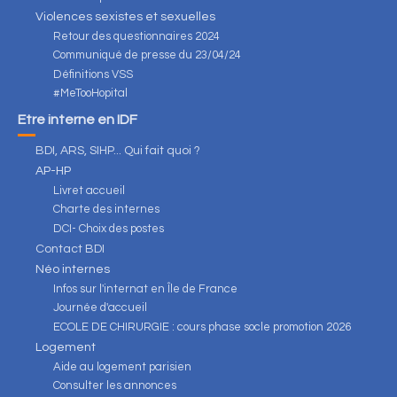
Violences sexistes et sexuelles
Retour des questionnaires 2024
Communiqué de presse du 23/04/24
Définitions VSS
#MeTooHopital
Être interne en IDF
BDI, ARS, SIHP... Qui fait quoi ?
AP-HP
Livret accueil
Charte des internes
DCI- Choix des postes
Contact BDI
Néo internes
Infos sur l'internat en Île de France
Journée d'accueil
ECOLE DE CHIRURGIE : cours phase socle promotion 2026
Logement
Aide au logement parisien
Consulter les annonces