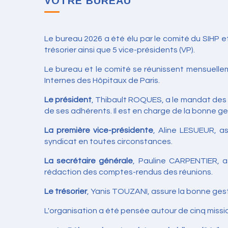
VOTRE BUREAU
Le bureau 2026 a été élu par le comité du SIHP e
trésorier ainsi que 5 vice-présidents (VP).
Le bureau et le comité se réunissent mensuelleme
Internes des Hôpitaux de Paris.
Le président
,
Thibault ROQUES, a le mandat des in
de ses adhérents. Il est en charge de la bonne ges
La première vice-présidente
, Aline LESUEUR, as
syndicat en toutes circonstances.
La secrétaire générale
, Pauline CARPENTIER, as
rédaction des comptes-rendus des réunions.
Le trésorier
, Yanis TOUZANI, assure la bonne gest
L'organisation a été pensée autour de cinq miss