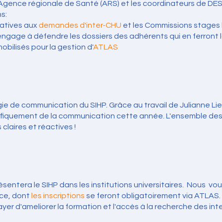
l'Agence régionale de Santé (ARS) et les coordinateurs de DES
s:
latives aux
demandes d'inter-CHU
et les Commissions stages 
s'engage à défendre les dossiers des adhérents qui en ferron
obilisés pour la gestion d'
ATLAS
ie de communication du SIHP. Grâce au travail de Julianne Li
écifiquement de la communication cette année. L'ensemble d
claires et réactives !
ésentera le SIHP dans les institutions universitaires. Nous v
ice, dont
les inscriptions
se feront obligatoirement via ATLAS. 
ayer d'ameliorer la formation et l'accès à la recherche des int