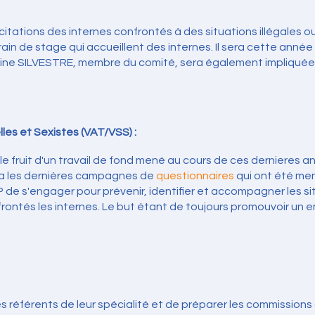
itations des internes confrontés à des situations illégales ou l
in de stage qui accueillent des internes. Il sera cette anné
ne SILVESTRE, membre du comité, sera également impliquée en
lles et Sexistes (VAT/VSS) :
 le fruit d'un travail de fond mené au cours de ces dernieres an
 via les dernières campagnes de
questionnaires
qui ont été me
IHP de s'engager pour prévenir, identifier et accompagner les 
frontés les internes. Le but étant de toujours promouvoir un
nes référents de leur spécialité et de préparer les commissions