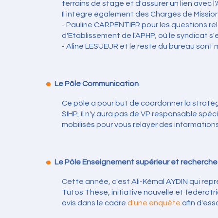
terrains de stage et d'assurer un lien avec 
Il intègre également des Chargés de Mission
- Pauline CARPENTIER pour les questions re
d'Etablissement de l'APHP, où le syndicat 
- Aline LESUEUR et le reste du bureau sont m
Le Pôle Communication
Ce pôle a pour but de coordonner la stratég
SIHP, il n'y aura pas de VP responsable sp
mobilisés pour vous relayer des informations 
Le Pôle Enseignement supérieur et recherche
Cette année, c'est Ali-Kémal AYDIN qui repr
Tutos Thèse, initiative nouvelle et fédératr
avis dans le cadre
d'une enquête
afin d'ess