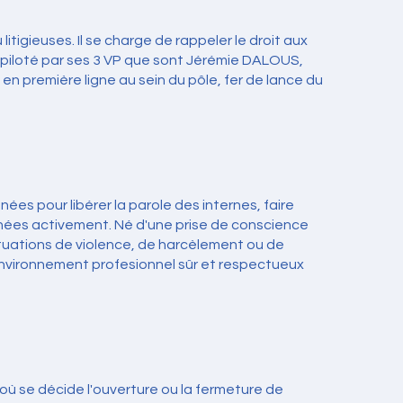
itigieuses. Il se charge de rappeler le droit aux
e piloté par ses 3 VP que sont Jérémie DALOUS,
 première ligne au sein du pôle, fer de lance du
nées pour libérer la parole des internes, faire
nées activement. Né d'une prise de conscience
situations de violence, de harcèlement ou de
 environnement profesionnel sûr et respectueux
 où se décide l'ouverture ou la fermeture de