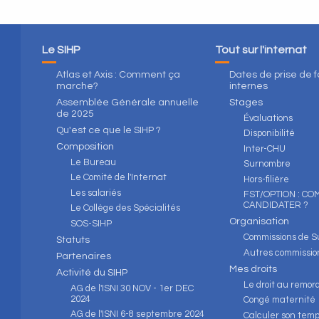
Le SIHP
Tout sur l'internat
Atlas et Axis : Comment ça
Dates de prise de 
marche?
internes
Assemblée Générale annuelle
Stages
de 2025
Évaluations
Qu'est ce que le SIHP ?
Disponibilité
Composition
Inter-CHU
Le Bureau
Surnombre
Le Comité de l'Internat
Hors-filière
Les salariés
FST/OPTION : C
CANDIDATER ?
Le Collège des Spécialités
Organisation
SOS-SIHP
Commissions de Su
Statuts
Autres commissio
Partenaires
Mes droits
Activité du SIHP
Le droit au remor
AG de l'ISNI 30 NOV - 1er DEC
2024
Congé maternité
AG de l'ISNI 6-8 septembre 2024
Calculer son temp