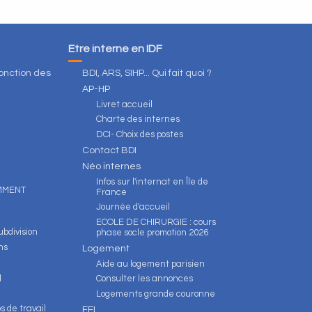
Être interne en IDF
fonction des
BDI, ARS, SIHP... Qui fait quoi ?
AP-HP
Livret accueil
Charte des internes
DCI- Choix des postes
Contact BDI
Néo internes
Infos sur l'internat en Île de
OMMENT
France
Journée d'accueil
ECOLE DE CHIRURGIE : cours
bdivision
phase socle promotion 2026
ns
Logement
Aide au logement parisien
d
Consulter les annonces
Logements grande couronne
s de travail
FFI