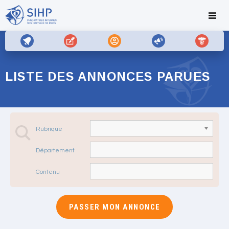
LISTE DES ANNONCES PARUES
Rubrique
Département
Contenu
PASSER MON ANNONCE