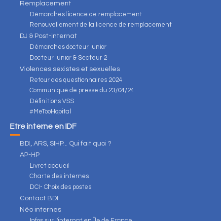
Remplacement
Démarches licence de remplacement
Renouvellement de la licence de remplacement
DJ & Post-internat
Démarches docteur junior
Docteur junior & Secteur 2
Violences sexistes et sexuelles
Retour des questionnaires 2024
Communiqué de presse du 23/04/24
Définitions VSS
#MeTooHopital
Être interne en IDF
BDI, ARS, SIHP... Qui fait quoi ?
AP-HP
Livret accueil
Charte des internes
DCI- Choix des postes
Contact BDI
Néo internes
Infos sur l'internat en Île de France