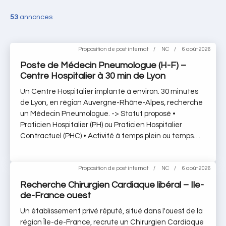
53
annonces
Proposition de post internat
NC
6 août 2026
Poste de Médecin Pneumologue (H-F) –
Centre Hospitalier à 30 min de Lyon
Un Centre Hospitalier implanté à environ. 30 minutes
de Lyon, en région Auvergne-Rhône-Alpes, recherche
un Médecin Pneumologue. -> Statut proposé •
Praticien Hospitalier (PH) ou Praticien Hospitalier
Contractuel (PHC) • Activité à temps plein ou temps
partiel -> Profil recherché • Médecin titulaire du DES
de pneumologie ou équivalence • Inscrit(e) ou
rapidement inscriptible au Conseil de l’Ordre des
Proposition de post internat
NC
6 août 2026
Médecins en France -> Activité proposée • Pathologies
Recherche Chirurgien Cardiaque libéral – Ile-
prises en charge : insuffisance respiratoire chronique
de-France ouest
(BPCO), emphysème, asthme, cancer bronchique
Un établissement privé réputé, situé dans l'ouest de la
(diagnostic et bilan d’extension), pneumopathies
région Île-de-France, recrute un Chirurgien Cardiaque
infectieuses, soins palliatifs • Techniques et examens