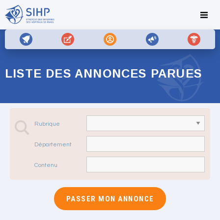
LISTE DES ANNONCES PARUES
Rubrique
Département
Contenu
PASSER MON ANNONCE