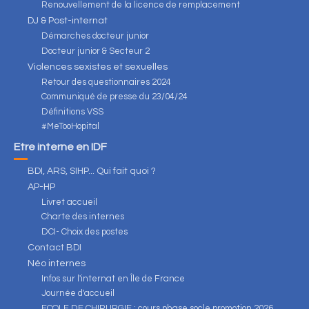
Renouvellement de la licence de remplacement
DJ & Post-internat
Démarches docteur junior
Docteur junior & Secteur 2
Violences sexistes et sexuelles
Retour des questionnaires 2024
Communiqué de presse du 23/04/24
Définitions VSS
#MeTooHopital
Être interne en IDF
BDI, ARS, SIHP... Qui fait quoi ?
AP-HP
Livret accueil
Charte des internes
DCI- Choix des postes
Contact BDI
Néo internes
Infos sur l'internat en Île de France
Journée d'accueil
ECOLE DE CHIRURGIE : cours phase socle promotion 2026