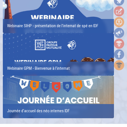
informations, faites parvenir votre CV en toute
confidentialité à Nadia ZEBBOUDJ par mail à
nadia@kaduce.fr en précisant la référence : PED3614
Vous souhaitez explorer d'autres opportunités
Webinaire SIHP - présentation de l'internat de spé en IDF
adaptées à vos aspirations et critères de recherche ?
N’attendez-plus, contactez-nous ! Téléphone /
WhatsApp : (+33) 06 70 84 98 61 Site internet :
www.kaduce.fr
Webinaire GPM - Bienvenue à l'internat
Journée d'accueil des néo internes IDF