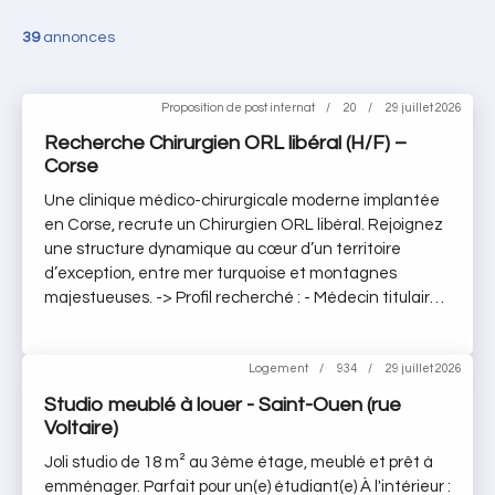
39
annonces
Proposition de post internat
20
29 juillet 2026
Recherche Chirurgien ORL libéral (H/F) –
Corse
Une clinique médico-chirurgicale moderne implantée
en Corse, recrute un Chirurgien ORL libéral. Rejoignez
une structure dynamique au cœur d’un territoire
d’exception, entre mer turquoise et montagnes
majestueuses. -> Profil recherché : - Médecin titulaire
du DES d’ORL et de Chirurgie Cervico Faciale ou
équivalence - Inscrit(e) au Conseil de l’Ordre des
Médecins en France -> Les conditions proposées : -
Logement
934
29 juillet 2026
Installation libérale en secteur 2 - Pas d’apport à
Studio meublé à louer - Saint-Ouen (rue
prévoir - Possibilité de location de bureau au sein de
Voltaire)
l’établissement - Exercice au sein d'une clinique
Joli studio de 18 m² au 3ème étage, meublé et prêt à
disposant des autorisations en cancérologie ORL -
emménager. Parfait pour un(e) étudiant(e) À l'intérieur :
Plateau technique performant, bloc opératoire récent,