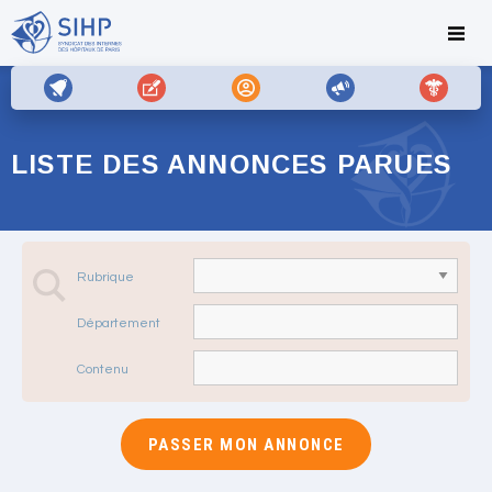
LISTE DES ANNONCES PARUES
Rubrique
Département
Contenu
PASSER MON ANNONCE