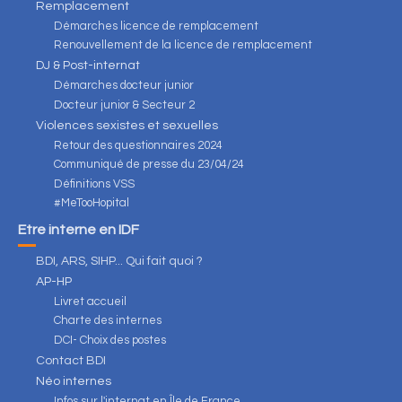
Remplacement
Démarches licence de remplacement
Renouvellement de la licence de remplacement
DJ & Post-internat
Démarches docteur junior
Docteur junior & Secteur 2
Violences sexistes et sexuelles
Retour des questionnaires 2024
Communiqué de presse du 23/04/24
Définitions VSS
#MeTooHopital
Être interne en IDF
BDI, ARS, SIHP... Qui fait quoi ?
AP-HP
Livret accueil
Charte des internes
DCI- Choix des postes
Contact BDI
Néo internes
Infos sur l'internat en Île de France