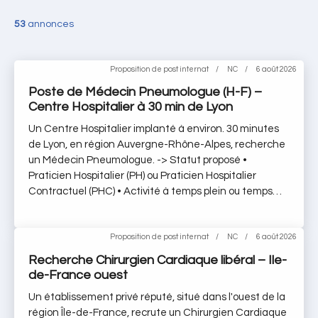
53
annonces
Proposition de post internat
NC
6 août 2026
Poste de Médecin Pneumologue (H-F) –
Centre Hospitalier à 30 min de Lyon
Un Centre Hospitalier implanté à environ. 30 minutes
de Lyon, en région Auvergne-Rhône-Alpes, recherche
un Médecin Pneumologue. -> Statut proposé •
Praticien Hospitalier (PH) ou Praticien Hospitalier
Contractuel (PHC) • Activité à temps plein ou temps
partiel -> Profil recherché • Médecin titulaire du DES
de pneumologie ou équivalence • Inscrit(e) ou
rapidement inscriptible au Conseil de l’Ordre des
Proposition de post internat
NC
6 août 2026
Médecins en France -> Activité proposée • Pathologies
Recherche Chirurgien Cardiaque libéral – Ile-
prises en charge : insuffisance respiratoire chronique
de-France ouest
(BPCO), emphysème, asthme, cancer bronchique
Un établissement privé réputé, situé dans l'ouest de la
(diagnostic et bilan d’extension), pneumopathies
région Île-de-France, recrute un Chirurgien Cardiaque
infectieuses, soins palliatifs • Techniques et examens